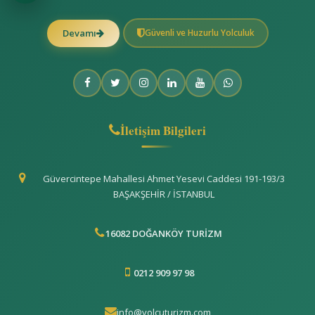
Güvenli ve Huzurlu Yolculuk
Devamı
İletişim Bilgileri
Güvercintepe Mahallesi Ahmet Yesevi Caddesi 191-193/3
BAŞAKŞEHİR / İSTANBUL
16082 DOĞANKÖY TURİZM
0212 909 97 98
info@yolcuturizm.com