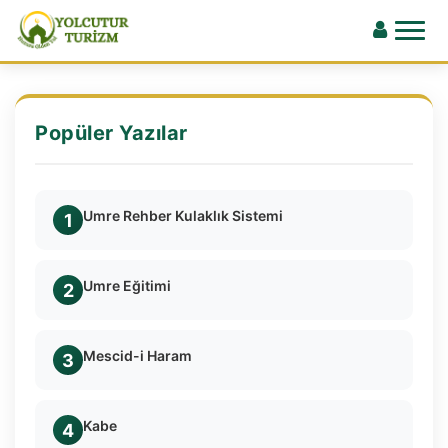
Popüler Yazılar
Umre Rehber Kulaklık Sistemi
1
Umre Eğitimi
2
Mescid-i Haram
3
Kabe
4