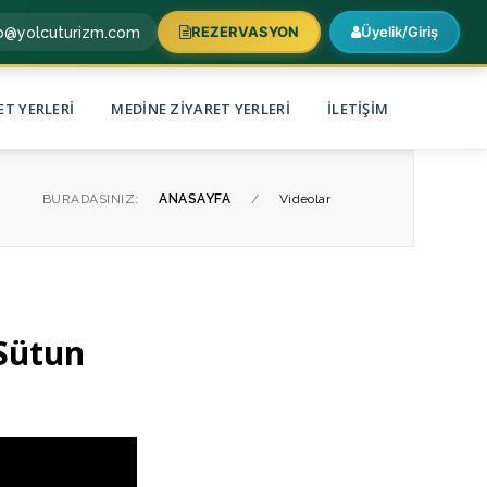
REZERVASYON
Üyelik/Giriş
fo@yolcuturizm.com
ET YERLERI
MEDINE ZIYARET YERLERI
İLETIŞIM
BURADASINIZ:
ANASAYFA
/
Videolar
Sütun