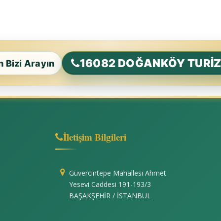
16082 DOĞANKÖY TURİ
in Bizi Arayın
İletişim Bilgileri
Güvercintepe Mahallesi Ahmet
Yesevi Caddesi 191-193/3
BAŞAKŞEHİR / İSTANBUL