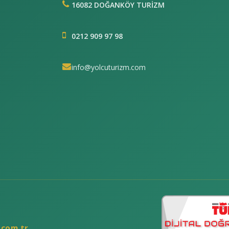
16082 DOĞANKÖY TURİZM
0212 909 97 98
info@yolcuturizm.com
.com.tr