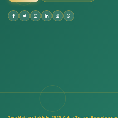
Tüm Hakları Saklıdır 2025 Yolcu Turizm By webproje