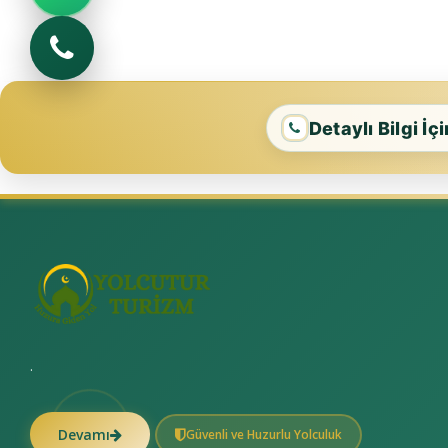
Detaylı Bilgi İç
.
Devamı
Güvenli ve Huzurlu Yolculuk