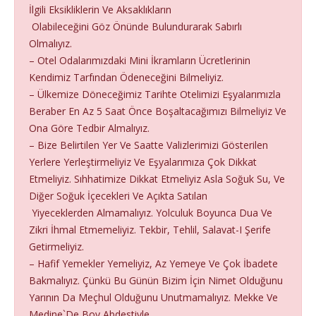
İlgili Eksikliklerin Ve Aksaklıkların
Olabileceğini Göz Önünde Bulundurarak Sabırlı
Olmalıyız.
– Otel Odalarımızdaki Mini İkramların Ücretlerinin
Kendimiz Tarfından Ödeneceğini Bilmeliyiz.
– Ülkemize Döneceğimiz Tarihte Otelimizi Eşyalarımızla
Beraber En Az 5 Saat Önce Boşaltacağımızı Bilmeliyiz Ve
Ona Göre Tedbir Almalıyız.
– Bize Belirtilen Yer Ve Saatte Valizlerimizi Gösterilen
Yerlere Yerleştirmeliyiz Ve Eşyalarımıza Çok Dikkat
Etmeliyiz. Sıhhatimize Dikkat Etmeliyiz Asla Soğuk Su, Ve
Diğer Soğuk İçecekleri Ve Açıkta Satılan
Yiyeceklerden Almamalıyız. Yolculuk Boyunca Dua Ve
Zikri İhmal Etmemeliyiz. Tekbir, Tehlil, Salavat-I Şerife
Getirmeliyiz.
– Hafif Yemekler Yemeliyiz, Az Yemeye Ve Çok İbadete
Bakmalıyız. Çünkü Bu Günün Bizim İçin Nimet Olduğunu
Yarının Da Meçhul Olduğunu Unutmamalıyız. Mekke Ve
Medine`De Boy Abdestiyle