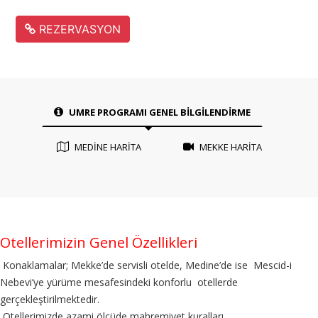
REZERVASYON
UMRE PROGRAMI GENEL BİLGİLENDİRME
MEDİNE HARİTA
MEKKE HARİTA
Otellerimizin Genel Özellikleri
Konaklamalar; Mekke’de servisli otelde, Medine’de ise Mescid-i
Nebevi’ye yürüme mesafesindeki konforlu otellerde
gerçekleştirilmektedir.
Otellerimizde azami ölçüde mahremiyet kuralları