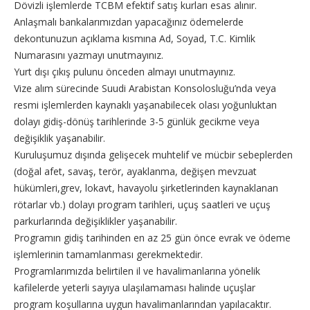
Dövizli işlemlerde TCBM efektif satış kurları esas alınır.
Anlaşmalı bankalarımızdan yapacağınız ödemelerde
dekontunuzun açıklama kısmına Ad, Soyad, T.C. Kimlik
Numarasını yazmayı unutmayınız.
Yurt dışı çıkış pulunu önceden almayı unutmayınız.
Vize alım sürecinde Suudi Arabistan Konsolosluğu’nda veya
resmi işlemlerden kaynaklı yaşanabilecek olası yoğunluktan
dolayı gidiş-dönüş tarihlerinde 3-5 günlük gecikme veya
değişiklik yaşanabilir.
Kuruluşumuz dışında gelişecek muhtelif ve mücbir sebeplerden
(doğal afet, savaş, terör, ayaklanma, değişen mevzuat
hükümleri,grev, lokavt, havayolu şirketlerinden kaynaklanan
rötarlar vb.) dolayı program tarihleri, uçuş saatleri ve uçuş
parkurlarında değişiklikler yaşanabilir.
Programın gidiş tarihinden en az 25 gün önce evrak ve ödeme
işlemlerinin tamamlanması gerekmektedir.
Programlarımızda belirtilen il ve havalimanlarına yönelik
kafilelerde yeterli sayıya ulaşılamaması halinde uçuşlar
program koşullarına uygun havalimanlarından yapılacaktır.