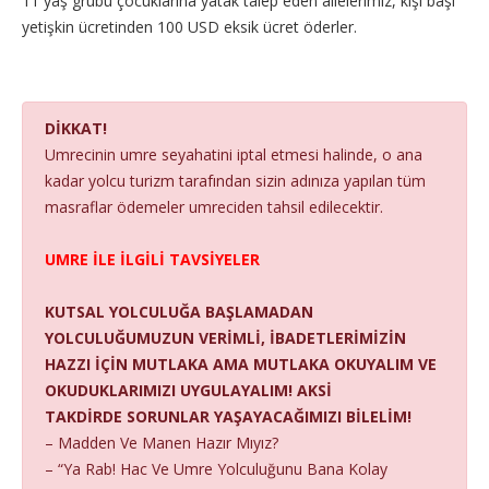
11 yaş grubu çocuklarına yatak talep eden ailelerimiz, kişi başı
yetişkin ücretinden 100 USD eksik ücret öderler.
DİKKAT!
Umrecinin umre seyahatini iptal etmesi halinde, o ana
kadar yolcu turizm tarafından sizin adınıza yapılan tüm
masraflar ödemeler umreciden tahsil edilecektir.
UMRE İLE İLGİLİ TAVSİYELER
KUTSAL YOLCULUĞA BAŞLAMADAN
YOLCULUĞUMUZUN VERİMLİ, İBADETLERİMİZİN
HAZZI İÇİN MUTLAKA AMA MUTLAKA OKUYALIM VE
OKUDUKLARIMIZI UYGULAYALIM! AKSİ
TAKDİRDE SORUNLAR YAŞAYACAĞIMIZI BİLELİM!
– Madden Ve Manen Hazır Mıyız?
– “Ya Rab! Hac Ve Umre Yolculuğunu Bana Kolay