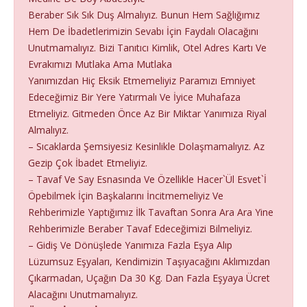
Beraber Sık Sık Duş Almalıyız. Bunun Hem Sağlığımız
Hem De İbadetlerimizin Sevabı İçin Faydalı Olacağını
Unutmamalıyız. Bizi Tanıtıcı Kimlik, Otel Adres Kartı Ve
Evrakımızı Mutlaka Ama Mutlaka
Yanımızdan Hiç Eksik Etmemeliyiz Paramızı Emniyet
Edeceğimiz Bir Yere Yatırmalı Ve İyice Muhafaza
Etmeliyiz. Gitmeden Önce Az Bir Miktar Yanımıza Riyal
Almalıyız.
– Sıcaklarda Şemsiyesiz Kesinlikle Dolaşmamalıyız. Az
Gezip Çok İbadet Etmeliyiz.
– Tavaf Ve Say Esnasında Ve Özellikle Hacer`Ül Esvet`İ
Öpebilmek İçin Başkalarını İncitmemeliyiz Ve
Rehberimizle Yaptığımız İlk Tavaftan Sonra Ara Ara Yine
Rehberimizle Beraber Tavaf Edeceğimizi Bilmeliyiz.
– Gidiş Ve Dönüşlede Yanımıza Fazla Eşya Alıp
Lüzumsuz Eşyaları, Kendimizin Taşıyacağını Aklımızdan
Çıkarmadan, Uçağın Da 30 Kg. Dan Fazla Eşyaya Ücret
Alacağını Unutmamalıyız.