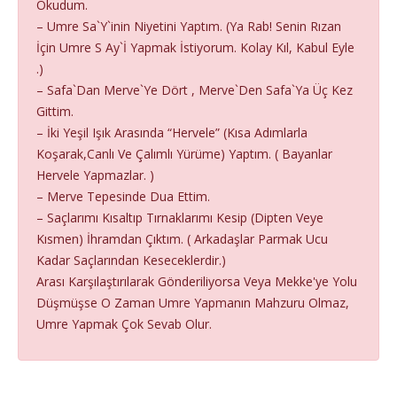
Okudum.
– Umre Sa`Y`inin Niyetini Yaptım. (Ya Rab! Senin Rızan
İçin Umre S Ay`İ Yapmak İstiyorum. Kolay Kıl, Kabul Eyle
.)
– Safa`Dan Merve`Ye Dört , Merve`Den Safa`Ya Üç Kez
Gittim.
– İki Yeşil Işık Arasında “Hervele” (Kısa Adımlarla
Koşarak,Canlı Ve Çalımlı Yürüme) Yaptım. ( Bayanlar
Hervele Yapmazlar. )
– Merve Tepesinde Dua Ettim.
– Saçlarımı Kısaltıp Tırnaklarımı Kesip (Dipten Veye
Kısmen) İhramdan Çıktım. ( Arkadaşlar Parmak Ucu
Kadar Saçlarından Keseceklerdir.)
Arası Karşılaştırılarak Gönderiliyorsa Veya Mekke'ye Yolu
Düşmüşse O Zaman Umre Yapmanın Mahzuru Olmaz,
Umre Yapmak Çok Sevab Olur.