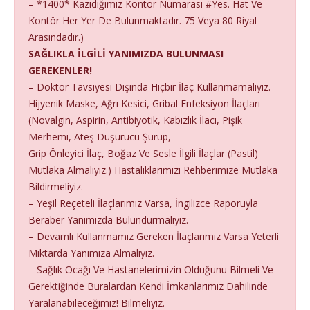
– *1400* Kazıdığımız Kontör Numarası #Yes. Hat Ve
Kontör Her Yer De Bulunmaktadır. 75 Veya 80 Riyal
Arasındadır.)
SAĞLIKLA İLGİLİ YANIMIZDA BULUNMASI
GEREKENLER!
– Doktor Tavsiyesi Dışında Hiçbir İlaç Kullanmamalıyız.
Hijyenik Maske, Ağrı Kesici, Gribal Enfeksiyon İlaçları
(Novalgin, Aspirin, Antibiyotik, Kabızlık İlacı, Pişik
Merhemi, Ateş Düşürücü Şurup,
Grip Önleyici İlaç, Boğaz Ve Sesle İlgili İlaçlar (Pastil)
Mutlaka Almalıyız.) Hastalıklarımızı Rehberimize Mutlaka
Bildirmeliyiz.
– Yeşil Reçeteli İlaçlarımız Varsa, İngilizce Raporuyla
Beraber Yanımızda Bulundurmalıyız.
– Devamlı Kullanmamız Gereken İlaçlarımız Varsa Yeterli
Miktarda Yanımıza Almalıyız.
– Sağlık Ocağı Ve Hastanelerimizin Olduğunu Bilmeli Ve
Gerektiğinde Buralardan Kendi İmkanlarımız Dahilinde
Yaralanabileceğimiz! Bilmeliyiz.