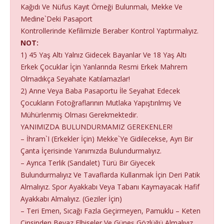
Kağıdı Ve Nüfus Kayıt Örneği Bulunmalı, Mekke Ve
Medine`Deki Pasaport
Kontrollerinde Kefilimizle Beraber Kontrol Yaptırmalıyız.
NOT:
1) 45 Yaş Altı Yalnız Gidecek Bayanlar Ve 18 Yaş Altı
Erkek Çocuklar İçin Yanlarında Resmi Erkek Mahrem
Olmadıkça Seyahate Katılamazlar!
2) Anne Veya Baba Pasaportu İle Seyahat Edecek
Çocukların Fotoğraflarının Mutlaka Yapıştırılmış Ve
Mühürlenmiş Olması Gerekmektedir.
YANIMIZDA BULUNDURMAMIZ GEREKENLER!
– İhram`I (Erkekler İçin) Mekke`Ye Gidilecekse, Ayrı Bir
Çanta İçerisinde Yanımızda Bulundurmalıyız.
– Ayrıca Terlik (Sandalet) Türü Bir Giyecek
Bulundurmalıyız Ve Tavaflarda Kullanmak İçin Deri Patik
Almalıyız. Spor Ayakkabı Veya Tabanı Kaymayacak Hafif
Ayakkabı Almalıyız. (Geziler İçin)
– Teri Emen, Sıcağı Fazla Geçirmeyen, Pamuklu – Keten
Cinsinden Beyaz Elbiseler Ve Güneş Gözlüğü Almalıyız.