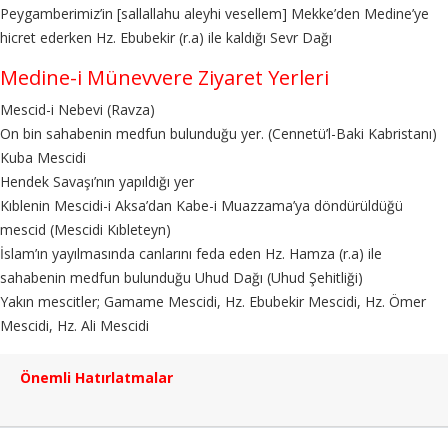
Peygamberimiz’in [sallallahu aleyhi vesellem] Mekke’den Medine’ye
hicret ederken Hz. Ebubekir (r.a) ile kaldığı Sevr Dağı
Medine-i Münevvere Ziyaret Yerleri
Mescid-i Nebevi (Ravza)
On bin sahabenin medfun bulunduğu yer. (Cennetü’l-Baki Kabristanı)
Kuba Mescidi
Hendek Savaşı’nın yapıldığı yer
Kıblenin Mescidi-i Aksa’dan Kabe-i Muazzama’ya döndürüldüğü
mescid (Mescidi Kıbleteyn)
İslam’ın yayılmasında canlarını feda eden Hz. Hamza (r.a) ile
sahabenin medfun bulunduğu Uhud Dağı (Uhud Şehitliği)
Yakın mescitler; Gamame Mescidi, Hz. Ebubekir Mescidi, Hz. Ömer
Mescidi, Hz. Ali Mescidi
Önemli Hatırlatmalar