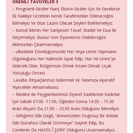
ÖNEMLİ TAVSİYELER 3
– Programlı Geziler Hariç Ekstra Geziler İçin Ve Gerekirse
Ek Nakliye Ücretinin Kendi Tarafımızdan Ödeneceğini
Bilmeliyiz Ve Bize Lazım Olacak Şeyleri Belirlemeliyiz.
– Kutsal İklimin Her Saniyesini Tavaf, İbadet Ve Dua İle
Geçirmeliyiz. Bunun Son Ziyaretimiz Olabileceğini
Aklımızdan Çıkarmamalıyız.
– ülkedekie Döndüğümüzde Hac Veya Umre Yapmanın
Olgunluğunu Her Halimizle İspat Edip, Hac Ve Umre`ye
Gidecek Olan, Bölgemizin Örnek İnsanı Olmalı. Uçak
Yolculuğu Öncesi
Lavabo İhtiyaçlarımızı Gidermeli Ve Yanımıza Aperatif
Yiyecekler Almamalısınız.
– Medine`de Peygamberimizi Ziyaret Saatlerinin Kadınlar
İçin Sabah 07.00 -11.00, Öğleden Sonra 14.30 – 15.30
Arası Akşam Da 21.00 – 23.00 Arası Olduğunu Bilmeliyiz.
– Gittiğimiz Gibi Değil, “Annemizden Doğmuş Bir Bebek
Gibi Günahsız Olarak Dönmeye” Gayret Edip, Bu
Cümlenin De HADİS-Î ŞERİF Olduğunu Unutmamalıyız…