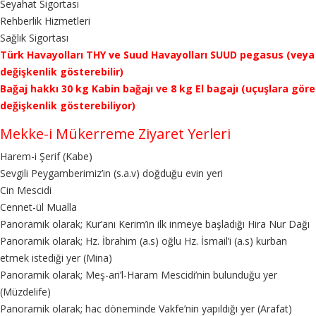
Seyahat Sigortası
Rehberlik Hizmetleri
Sağlık Sigortası
Türk Havayolları THY ve Suud Havayolları SUUD pegasus (veya
değişkenlik gösterebilir)
Bağaj hakkı 30 kg Kabin bağajı ve 8 kg El bagajı (uçuşlara göre
değişkenlik gösterebiliyor)
Mekke-i Mükerreme Ziyaret Yerleri
Harem-i Şerif (Kabe)
Sevgili Peygamberimiz’in (s.a.v) doğduğu evin yeri
Cin Mescidi
Cennet-ül Mualla
Panoramik olarak; Kur’anı Kerim’in ilk inmeye başladığı Hira Nur Dağı
Panoramik olarak; Hz. İbrahim (a.s) oğlu Hz. İsmail’i (a.s) kurban
etmek istediği yer (Mina)
Panoramik olarak; Meş-ari’l-Haram Mescidi’nin bulunduğu yer
(Müzdelife)
Panoramik olarak; hac döneminde Vakfe’nin yapıldığı yer (Arafat)