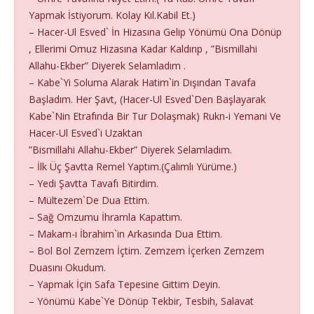
Yapmak İstiyorum. Kolay Kıl.Kabil Et.)
– Hacer-Ul Esved` İn Hizasına Gelip Yönümü Ona Dönüp
, Ellerimi Omuz Hizasına Kadar Kaldırıp , ”Bismillahi
Allahu-Ekber” Diyerek Selamladım .
– Kabe`Yi Soluma Alarak Hatim`in Dışından Tavafa
Başladım. Her Şavt, (Hacer-Ul Esved`Den Başlayarak
Kabe`Nin Etrafında Bir Tur Dolaşmak) Rukn-i Yemani Ve
Hacer-Ul Esved`i Uzaktan
”Bismillahi Allahu-Ekber” Diyerek Selamladım.
– İlk Üç Şavtta Remel Yaptım.(Çalımlı Yürüme.)
– Yedi Şavtta Tavafı Bitirdim.
– Mültezem`De Dua Ettim.
– Sağ Omzumu İhramla Kapattım.
– Makam-ı İbrahim`in Arkasında Dua Ettim.
– Bol Bol Zemzem İçtim. Zemzem İçerken Zemzem
Duasını Okudum.
– Yapmak İçin Safa Tepesine Gittim Deyin.
– Yönümü Kabe`Ye Dönüp Tekbir, Tesbih, Salavat