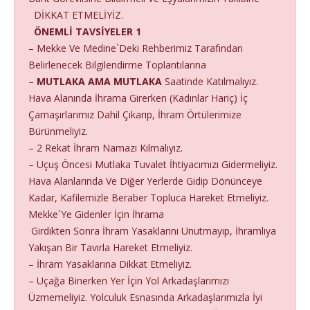
DİKKAT ETMELİYİZ.
ÖNEMLİ TAVSİYELER 1
– Mekke Ve Medine`Deki Rehberimiz Tarafından
Belirlenecek Bilgilendirme Toplantılarına
–
MUTLAKA AMA MUTLAKA
Saatinde Katılmalıyız.
Hava Alanında İhrama Girerken (Kadınlar Hariç) İç
Çamaşırlarımız Dahil Çıkarıp, İhram Örtülerimize
Bürünmeliyiz.
– 2 Rekat İhram Namazı Kılmalıyız.
– Uçuş Öncesi Mutlaka Tuvalet İhtiyacımızı Gidermeliyiz.
Hava Alanlarında Ve Diğer Yerlerde Gidip Dönünceye
Kadar, Kafilemizle Beraber Topluca Hareket Etmeliyiz.
Mekke`Ye Gidenler İçin İhrama
Girdikten Sonra İhram Yasaklarını Unutmayıp, İhramlıya
Yakışan Bir Tavırla Hareket Etmeliyiz.
– İhram Yasaklarına Dikkat Etmeliyiz.
– Uçağa Binerken Yer İçin Yol Arkadaşlarımızı
Üzmemeliyiz. Yolculuk Esnasında Arkadaşlarımızla İyi