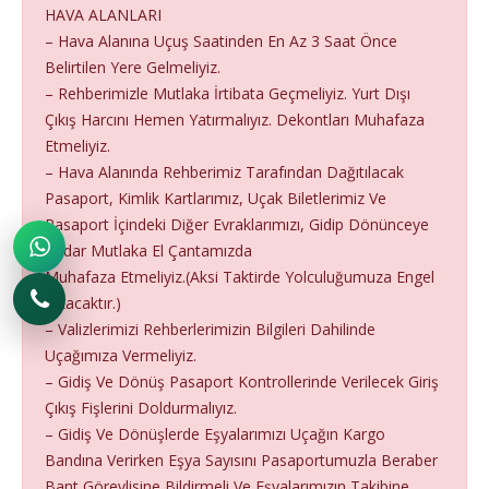
HAVA ALANLARI
– Hava Alanına Uçuş Saatinden En Az 3 Saat Önce
Belirtilen Yere Gelmeliyiz.
– Rehberimizle Mutlaka İrtibata Geçmeliyiz. Yurt Dışı
Çıkış Harcını Hemen Yatırmalıyız. Dekontları Muhafaza
Etmeliyiz.
– Hava Alanında Rehberimiz Tarafından Dağıtılacak
Pasaport, Kimlik Kartlarımız, Uçak Biletlerimiz Ve
Pasaport İçindeki Diğer Evraklarımızı, Gidip Dönünceye
Kadar Mutlaka El Çantamızda
Muhafaza Etmeliyiz.(Aksi Taktirde Yolculuğumuza Engel
Çıkacaktır.)
– Valizlerimizi Rehberlerimizin Bilgileri Dahilinde
Uçağımıza Vermeliyiz.
– Gidiş Ve Dönüş Pasaport Kontrollerinde Verilecek Giriş
Çıkış Fişlerini Doldurmalıyız.
– Gidiş Ve Dönüşlerde Eşyalarımızı Uçağın Kargo
Bandına Verirken Eşya Sayısını Pasaportumuzla Beraber
Bant Görevlisine Bildirmeli Ve Eşyalarımızın Takibine