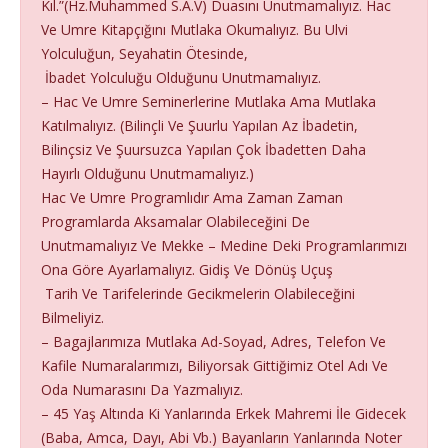
Kıl.”(Hz.Muhammed S.A.V) Duasını Unutmamalıyız. Hac
Ve Umre Kitapçığını Mutlaka Okumalıyız. Bu Ulvi
Yolculuğun, Seyahatin Ötesinde,
İbadet Yolculuğu Olduğunu Unutmamalıyız.
– Hac Ve Umre Seminerlerine Mutlaka Ama Mutlaka
Katılmalıyız. (Bilinçli Ve Şuurlu Yapılan Az İbadetin,
Bilinçsiz Ve Şuursuzca Yapılan Çok İbadetten Daha
Hayırlı Olduğunu Unutmamalıyız.)
Hac Ve Umre Programlıdır Ama Zaman Zaman
Programlarda Aksamalar Olabileceğini De
Unutmamalıyız Ve Mekke – Medine Deki Programlarımızı
Ona Göre Ayarlamalıyız. Gidiş Ve Dönüş Uçuş
Tarih Ve Tarifelerinde Gecikmelerin Olabileceğini
Bilmeliyiz.
– Bagajlarımıza Mutlaka Ad-Soyad, Adres, Telefon Ve
Kafile Numaralarımızı, Biliyorsak Gittiğimiz Otel Adı Ve
Oda Numarasını Da Yazmalıyız.
– 45 Yaş Altında Ki Yanlarında Erkek Mahremi İle Gidecek
(Baba, Amca, Dayı, Abi Vb.) Bayanların Yanlarında Noter