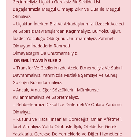
Geçinmeliyiz. Uçakta Gereksiz Bir Şekilde Üst
Bagajlarımızla Meşgul Olmayıp Zikir Ve Dua İle Meşgul
Olmalıyız.
– Uçaktan İnerken Bizi Ve Arkadaşlarımızı Üzecek Aceleci
Ve Sabırsız Davranışlardan Kaçınmalıyız. Bu Yolculuğun,
İbadet Yolculuğu Olduğunu Unutmamalıyız. Zahmeti
Olmayan İbadetlerin Rahmeti
Olmayacağını Da Unutmamalıyız.
ÖNEMLİ TAVSİYELER 2
– Transfer Ve Gezilerimizde Acele Etmemeliyiz Ve Sabırlı
Davranmalıyız. Yanımızda Mutlaka Şemsiye Ve Güneş
Gözlüğü Bulundurmalıyız.
– Ancak, Ama, Eğer Sözcüklerini Mümkünse
Kullanmamalıyız Ve Sabretmeliyiz.
– Rehberlerimizi Dikkatlice Dinlemeli Ve Onlara Yardımcı
Olmalıyız.
– Kusurlu Ve Hatalı İnsanları Göreceğiz, Onları Affetmeli,
İbret Almalıyız. Yolda Otobüsle İlgili, Otelde İse Gerek
Yataklarla, Gerekse De Yemeklerle Ve Diğer Hizmetlerle