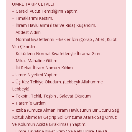
UMRE TAKİP CETVELİ
– Gerekli Vücut Temizliğimi Yaptım.
– Tırnaklarımı Kestim.
– İhram Havlularımı (İzar Ve Rida) Kuşandım.
– Abdest Aldım.
– Normal kıyafetlerimi Erkekler İçin (Çorap , Atlet ,Külot
Vs.) Çıkardım.
– Kültürlerin Normal Kıyafetleriyle İhrama Girer.
– Mikat Mahaline Gittim.
– İki Rekat İhram Namazı Kıldım.
– Umre Niyetimi Yaptım.
– Üç Kez Telbiye Okudum. (Lebbeyk Allahumme
Lebbeyk)
– Tekbir , Tehlil, Teşbih , Salavat Okudum.
– Harem`e Girdim.
– Iztıba (Omuza Alman İhram Havlusunun Bir Ucunu Sağ
Koltuk Altımdan Geçirip Sol Omzuma Atarak Sağ Omuz
Ve Kolumun Açıkta Bırakılması) Yaptım.
– Umre Tavafına Niyet Etim.( Ya Rab! Umre Tavafı