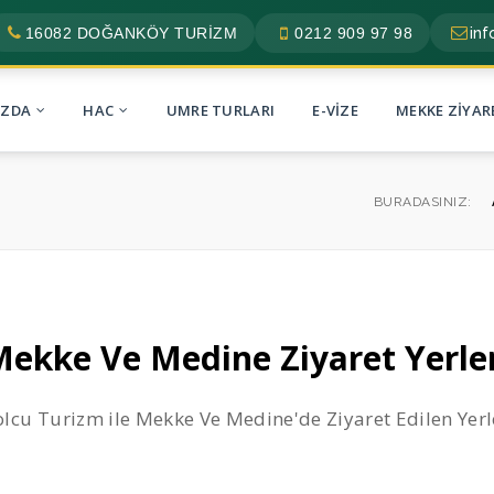
16082 DOĞANKÖY TURİZM
0212 909 97 98
in
IZDA
HAC
UMRE TURLARI
E-VIZE
MEKKE ZIYAR
BURADASINIZ:
ekke Ve Medine Ziyaret Yerle
olcu Turizm ile Mekke Ve Medine'de Ziyaret Edilen Yerl