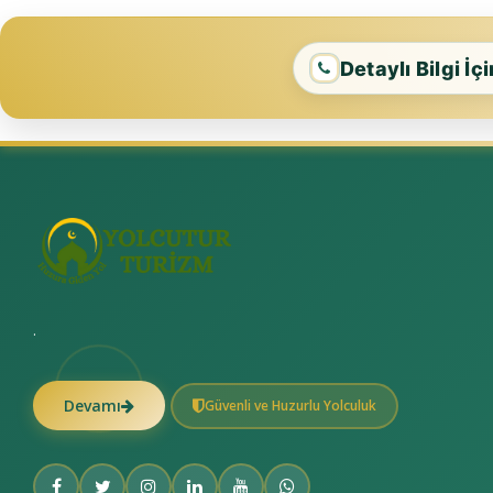
Detaylı Bilgi İç
.
Devamı
Güvenli ve Huzurlu Yolculuk