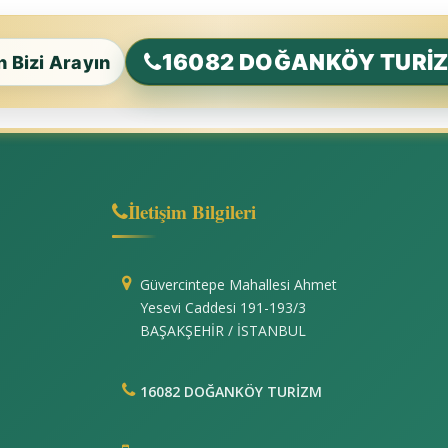
16082 DOĞANKÖY TURİ
in Bizi Arayın
İletişim Bilgileri
Güvercintepe Mahallesi Ahmet
Yesevi Caddesi 191-193/3
BAŞAKŞEHİR / İSTANBUL
16082 DOĞANKÖY TURİZM