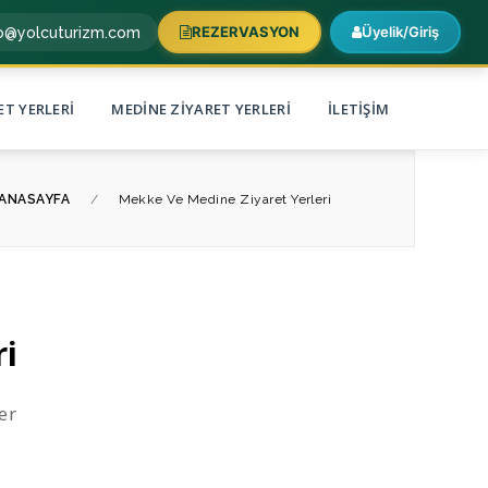
REZERVASYON
Üyelik/Giriş
fo@yolcuturizm.com
ET YERLERI
MEDINE ZIYARET YERLERI
İLETIŞIM
ANASAYFA
/
Mekke Ve Medine Ziyaret Yerleri
ri
er