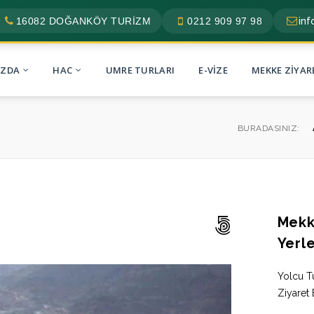
16082 DOĞANKÖY TURİZM
0212 909 97 98
in
IZDA
HAC
UMRE TURLARI
E-VIZE
MEKKE ZIYAR
BURADASINIZ:
Mekk
Yerle
Yolcu T
Ziyaret 