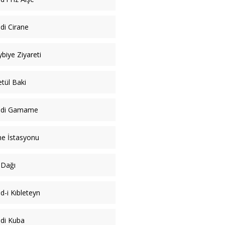
di Cirane
biye Ziyareti
tül Baki
idi Gamame
e İstasyonu
 Dağı
d-i Kıbleteyn
di Kuba