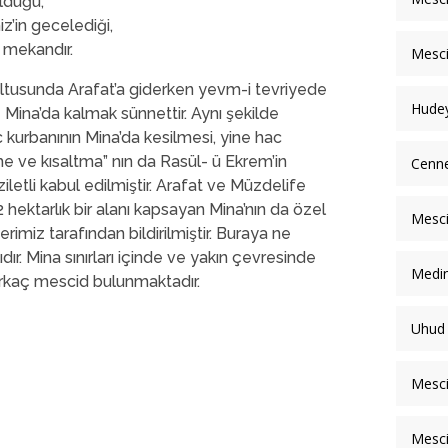
lduğu,
iz’in gecelediği,
 mekandır.
Mesci
tusunda Arafat’a giderken yevm-i tevriyede
Hudey
Mina’da kalmak sünnettir. Aynı şekilde
 kurbanının Mina’da kesilmesi, yine hac
me ve kısaltma” nın da Rasül- ü Ekrem’in
Cenne
letli kabul edilmiştir. Arafat ve Müzdelife
hektarlık bir alanı kapsayan Mina’nın da özel
Mesc
iz tarafından bildirilmiştir. Buraya ne
r. Mina sınırları içinde ve yakın çevresinde
Medin
irkaç mescid bulunmaktadır.
Uhud
Mesci
Mesci