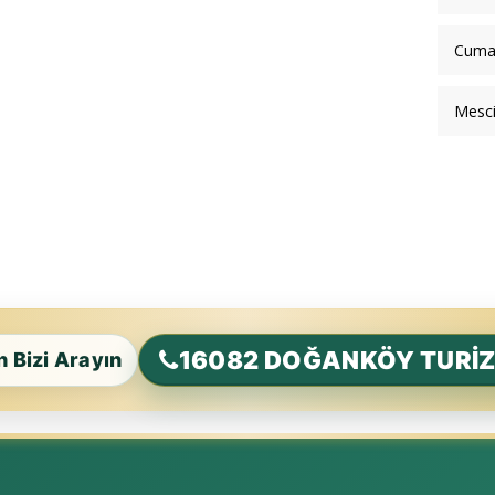
Cuma
Mesci
16082 DOĞANKÖY TURİ
in Bizi Arayın