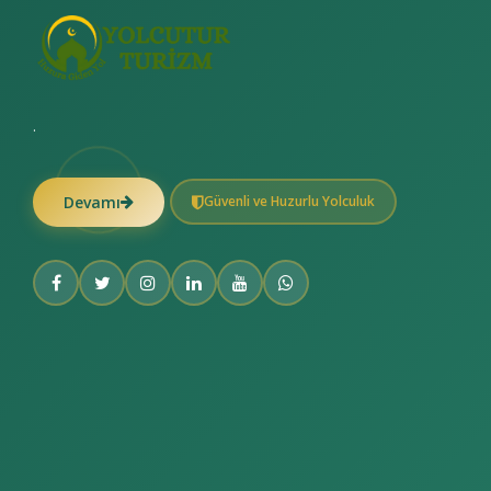
.
Devamı
Güvenli ve Huzurlu Yolculuk