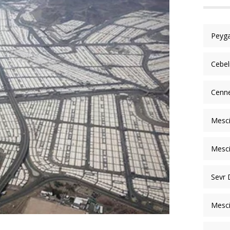
Peyga
Cebel
Cenne
Mesci
Mesci
Sevr 
Mesci