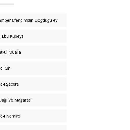
mber Efendimizin Doğduğu ev
i Ebu Kubeys
t-ül Mualla
di Cin
d-i Şecere
Dağı Ve Mağarası
d-i Nemire