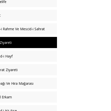
life
t
-i Rahme Ve Mescid-i Sahrat
Ziyareti
d-i Hayf
at Ziyareti
ağı Ve Hira Mağarası
l Erkam
d i Hz Aişe