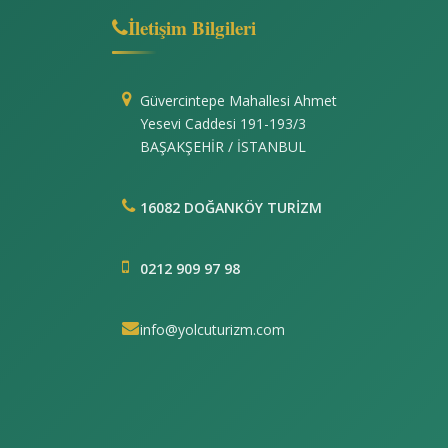
İletişim Bilgileri
Güvercintepe Mahallesi Ahmet
Yesevi Caddesi 191-193/3
BAŞAKŞEHİR / İSTANBUL
16082 DOĞANKÖY TURİZM
0212 909 97 98
info@yolcuturizm.com