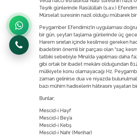
Veda haccı esnasında Nasr suresinin nazil o
Teşrik günlerinde Rasülüllah (s.a.v.) Efendim
Mürselat suresinin nazil olduğu mübarek bir
Peygamber Efendimiz’in uygulaması doğrul
bir gün, şeytan taşlama günlerinde üç gece 
Harem sınırları içinde kesilmesi gereken hac
ibadetinin önemli bir parçası olan “saç kes
tatbiki sebebiyle Mina’da yapılması daha fazi
gibi ortak bir ibadet mekânı olduğundan 812 
mülkiyete konu olamayacağı Hz. Peygamberim
zaman gelinirse dua ve niyazda bulunulmalıdı
bazı mühim hadiselerin hâtırasını yaşatan b
Bunlar;
Mescid-i Hayf
Mescid-i Bey’a
Mescid-i Kebş
Mescid-i Nahr (Menhar)