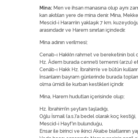
Mina:
Men ve ihsan manasına olup aynı zam
kan akıtılan yere de mina denir. Mina, Mekk
Mescid-i Haram’ın yaklaşık 7 km. kuzeydoğu
arasındadır ve Harem sınırları içindedir.
Mina adının verilmesi;
Cenab-ı Hakk’ın rahmet ve bereketinin bol o
Hz. Âdem burada cenneti temenni (arzu) etti
Cenâb-ı Hakk Hz. İbrahim’e ve bütün kulları
İnsanların bayram günlerinde burada toplan
olma ümidi ile kurban kestikleri içindir.
Mina, Harem hudutları içerisinde olup;
Hz. İbrahim’in şeytanı taşladığı,
Oğlu İsmail (a.s.)’a bedel olarak koç kestiği,
Mescid-i Hayf’ın bulunduğu,
Ensar ile birinci ve ikinci Akabe biatlarının yap