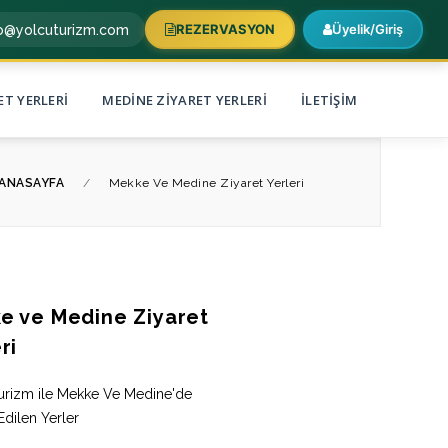
REZERVASYON
Üyelik/Giriş
fo@yolcuturizm.com
ET YERLERI
MEDINE ZIYARET YERLERI
İLETIŞIM
ANASAYFA
/
Mekke Ve Medine Ziyaret Yerleri
e ve Medine Ziyaret
ri
urizm ile Mekke Ve Medine'de
Edilen Yerler