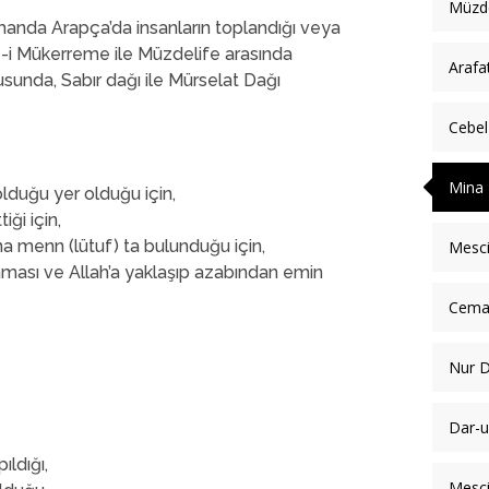
Müzde
anda Arapça’da insanların toplandığı veya
e-i Mükerreme ile Müzdelife arasında
Arafa
sunda, Sabır dağı ile Mürselat Dağı
Cebel
Mina 
lduğu yer olduğu için,
ği için,
na menn (lütuf) ta bulunduğu için,
Mesci
ması ve Allah’a yaklaşıp azabından emin
Cemar
Nur D
Dar-u
ıldığı,
Mesci