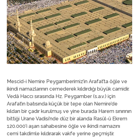
Mescid-i Nemire Peygamberimiz’in Arafat’ta öğle ve
ikindi namazlarının cemederek kıldırdığı büyük camidir.
Vedâ Haccı sırasında Hz. Peygamber (s.a.v.) için
Arafat’ın batısında küçük bir tepe olan Nemire’de
kıldan bir çadır kurulmuş ve yine burada Harem sınırının
bittiği Urane Vadisi’nde düz bir alanda Rasül-ü Ekrem
120.000’i aşan sahabesine öğle ve ikindi namazını
cemi takdimle kıldırarak vakfe yerine geçmiştir.