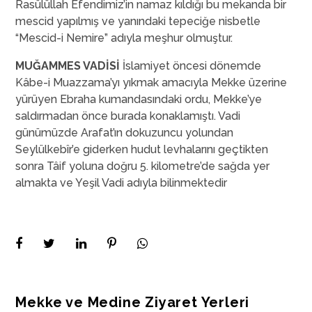
Rasülüllah Efendimiz’in namaz kıldığı bu mekanda bir
mescid yapılmış ve yanındaki tepeciğe nisbetle
“Mescid-i Nemire” adıyla meşhur olmuştur.
MUĞAMMES VADİSİ
İslamiyet öncesi dönemde
Kâbe-i Muazzama’yı yıkmak amacıyla Mekke üzerine
yürüyen Ebraha kumandasındaki ordu, Mekke’ye
saldırmadan önce burada konaklamıştı. Vadi
günümüzde Arafat’ın dokuzuncu yolundan
Seylülkebîr’e giderken hudut levhalarını geçtikten
sonra Tâif yoluna doğru 5. kilometre’de sağda yer
almakta ve Yeşil Vadi adıyla bilinmektedir
Mekke ve Medine Ziyaret Yerleri