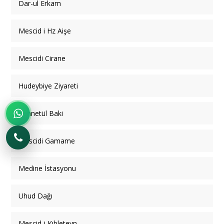
Dar-ul Erkam
Mescid i Hz Aişe
Mescidi Cirane
Hudeybiye Ziyareti
Cennetül Baki
Mescidi Gamame
Medine İstasyonu
Uhud Dağı
Mescid-i Kıbleteyn