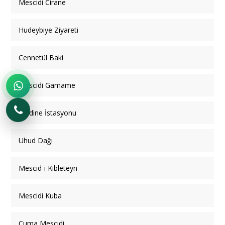
Mescidi Cirane
Hudeybiye Ziyareti
Cennetül Baki
Mescidi Gamame
Medine İstasyonu
Uhud Dağı
Mescid-i Kıbleteyn
Mescidi Kuba
Cuma Mescidi