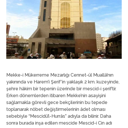
Mekke-i Mükerreme Mezarlığı Cennet-ül Muallâ’nın
yakınında ve Harem’i Şerif’in yaklaşık 2 km. kuzeyinde,
şehre hâkim bir tepenin üzerinde bir mescid-i şeriftir.
Erken dönemlerden itibaren Mekke’nin asayişini
sağlamakla görevli gece bekçilerinin bu tepede
toplanarak nöbet değiştirmelerinin âdet olması
sebebiyle “Mescidü’l-Hurrâs” adıyla da bilinir. Daha
sonra burada inşa edilen mescide Mescid-i Cin adı